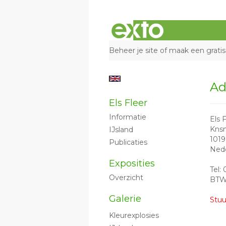
Beheer je site
of
maak een gratis
Ad
Els Fleer
Informatie
Els 
Knsm
IJsland
101
Publicaties
Ned
Exposities
Tel:
Overzicht
BTW
Galerie
Stuu
Kleurexplosies