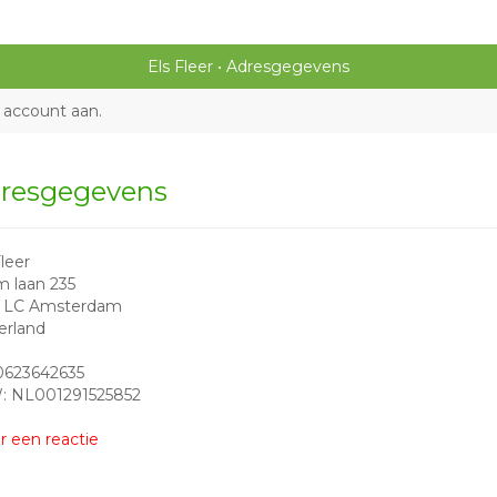
Els Fleer
Adresgegevens
 account aan
.
resgegevens
Fleer
 laan 235
9 LC Amsterdam
erland
 0623642635
: NL001291525852
r een reactie