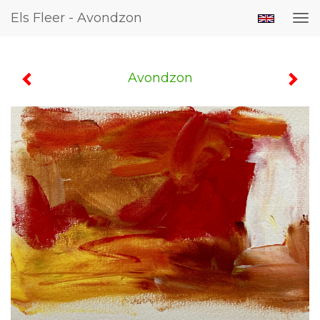
Els Fleer - Avondzon
Tog
nav
Avondzon