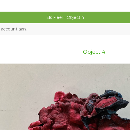
Els Fleer
Object 4
 account aan
.
Object 4