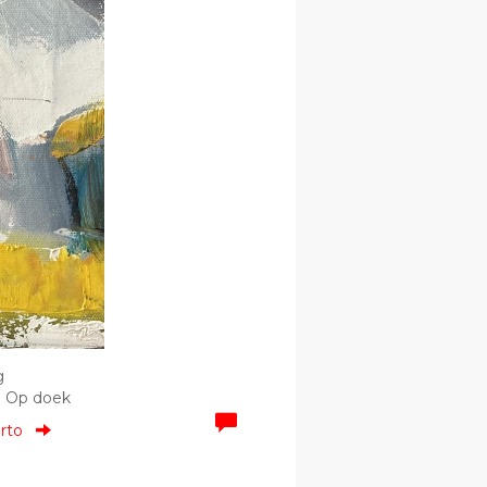
g
 | Op doek
orto