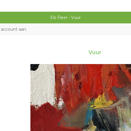
Els Fleer
Vuur
 account aan
.
Vuur