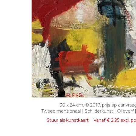
30 x 24 cm, © 2017, prijs op aanvraa
Tweedimensionaal | Schilderkunst | Olieverf
Stuur als kunstkaart
Vanaf € 2,95 excl. p