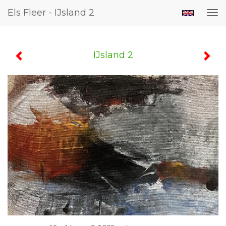
Els Fleer - IJsland 2
Tog
nav
IJsland 2