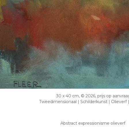
30 x 40 cm, © 2026, prijs op aanvraa
Tweedimensionaal | Schilderkunst | Olieverf
Abstract expressionisme olieverf