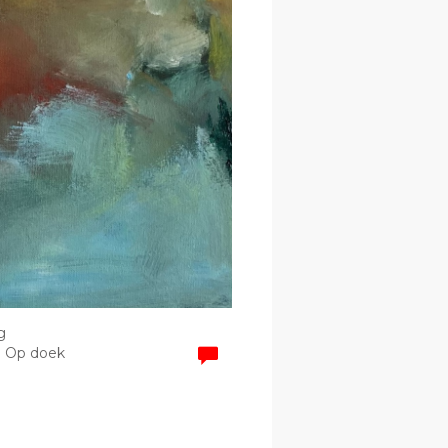
g
 | Op doek