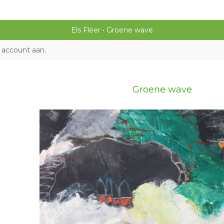
Els Fleer
Groene wave
 account aan
.
Groene wave