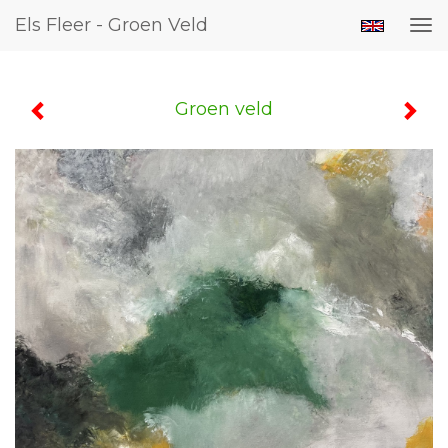
Els Fleer - Groen Veld
Tog
nav
Groen veld