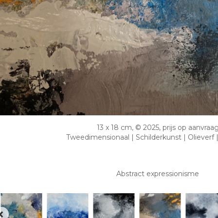
13 x 18 cm, © 2025, prijs op aanvraa
Tweedimensionaal | Schilderkunst | Olieverf
Abstract expressionisme