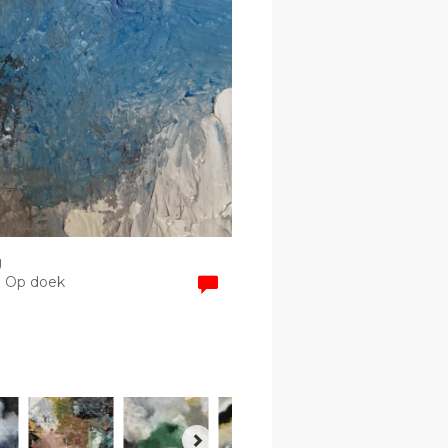
g
 | Op doek