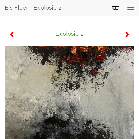
Els Fleer - Explosie 2
Tog
nav
Explosie 2